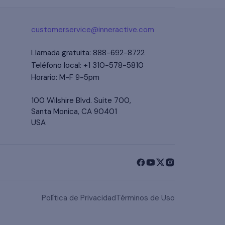
eñado solo para visualización personal y
. Crea imágenes basadas en creencias, no
customerservice@inneractive.com
 para involucrar e inspirar a los clientes, nunca
valuación de salud o planificación de
Llamada gratuita
:
888-692-8722
Teléfono local
:
+1 310-578-5810
Horario
:
M-F 9-5pm
100 Wilshire Blvd. Suite 700,
Santa Monica, CA 90401
USA
Política de Privacidad
Términos de Uso