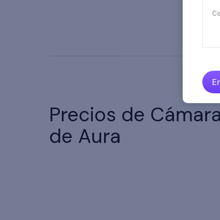
Co
E
Precios de Cámar
de Aura