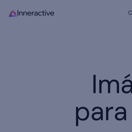
C
Imá
para