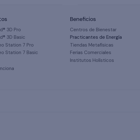
oud® 3D.
no medición científica.
os de cada cliente. Algunos
No. AuraCloud® 3D está dis
u progreso, mientras que
experiencias de bienestar
tos
Beneficios
ra momentos especiales o
datos de diagnóstico. Úsalo
para diagnóstico médico, e
d® 3D Pro
Centros de Bienestar
tratamientos.
d® 3D Basic
Practicantes de Energía
eo Station 7 Pro
Tiendas Metafísicas
eo Station 7 Basic
Ferias Comerciales
Institutos Holísticos
nciona