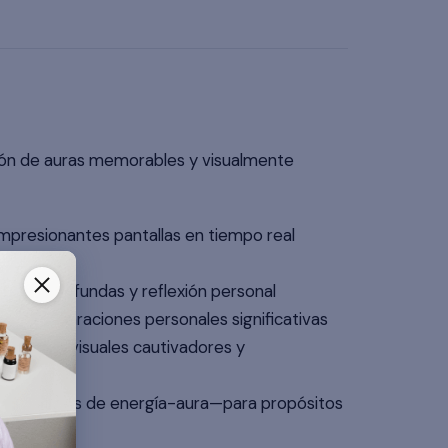
ción de auras memorables y visualmente
impresionantes pantallas en tiempo real
ones profundas y reflexión personal
ara comparaciones personales significativas
ravés de visuales cautivadores y
tradicionales de energía-aura—para propósitos