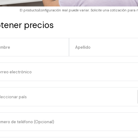
El producto/configuración real puede variar. Solicite una cotización para 
tener precios
ombre
Apellido
s
AuraCloud® 3D ofrece capacidades poderosas que llevan 
rreo electrónico
Genera espectaculares exhibiciones de aura con ampl
Produce impresionantes informes personalizados qu
leccionar país
significativos
Integra sin problemas con Reiki, aura, chakra y diver
Extiende tu alcance con sesiones de visualización 
mero de teléfono (Opcional)
Mejora las técnicas de reflexión personal a través d
tradiciones de aura.