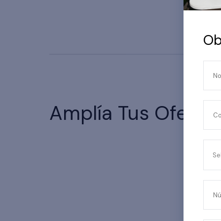
Ob
N
Amplía Tus Oferta
Co
Se
Nú