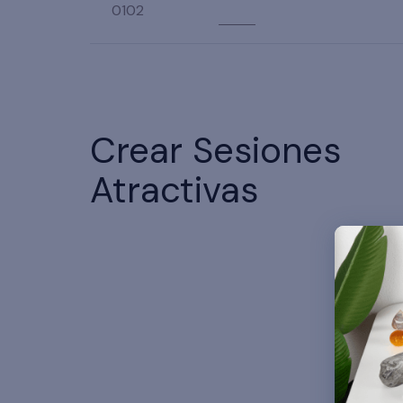
01
02
03
Crear Sesiones
Atractivas