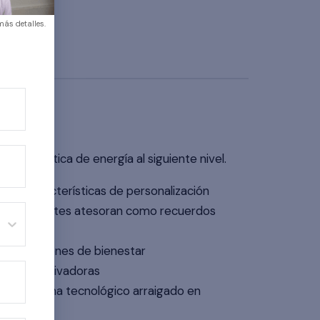
más detalles.
tu práctica de energía al siguiente nivel.
ias características de personalización
e los clientes atesoran como recuerdos
sas tradiciones de bienestar
remota cautivadoras
e un sistema tecnológico arraigado en