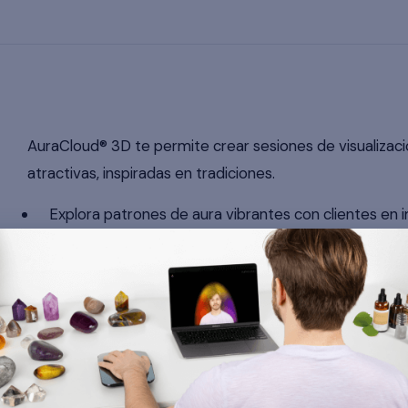
AuraCloud® 3D te permite crear sesiones de visualiza
atractivas, inspiradas en tradiciones.
Explora patrones de aura vibrantes con clientes en 
basadas en tradiciones
Crea imágenes fascinantes que provocan conversaci
Ofrece instantáneas de visualización secuenciales p
Construye conexiones profundas con los clientes a t
personalizados
Apoya la exploración de los clientes de conceptos 
educativos y de entretenimiento